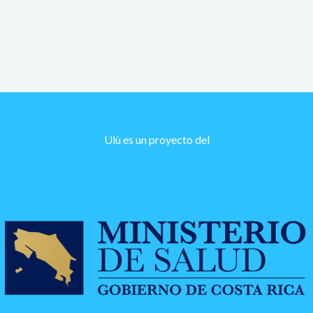
Ulù es un proyecto del​