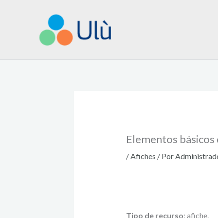
Ir
al
contenido
Elementos básicos d
/
Afiches
/ Por
Administrad
Tipo de recurso
: afiche.